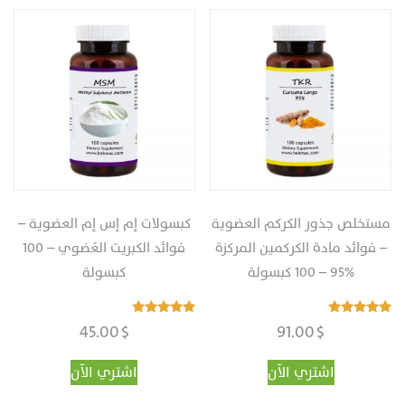
مستخلص جذور الكركم العضوية
كبسولات‎ ‎إم إس إم العضوية –
– فوائد مادة الكركمين المركزة
فوائد الكبريت العُضوي‎ – ‎‏100
%95‏‎ – ‎‏100 كبسولة
كبسولة
تم التقييم
تم التقييم
45.00
$
91.00
$
5.00
4.95
من 5
من 5
اشتري الآن
اشتري الآن