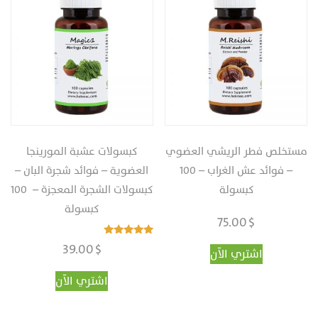
مستخلص فطر الريشي‎ العضوي
كبسولات عشبة المورينجا
– فوائد عش الغراب – ‏100
العضوية‏ – فوائد شجرة البان –
كبسولة
كبسولات الشجرة المعجزة – ‏‎ ‎‏100
كبسولة
75.00
$
تم التقييم
39.00
$
اشتري الآن
4.95
من 5
اشتري الآن