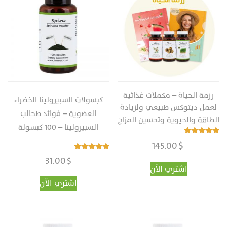
رزمة الحياة – مكملات غذائية
كبسولات السبيرولينا الخضراء
لعمل ديتوكس طبيعي ولزيادة
العضوية – فوائد طحالب
الطاقة والحيوية وتحسين المزاج
السبيرولينا‎ – ‎‏100 كبسولة
تم التقييم
$
145.00
4.97
من 5
تم التقييم
31.00
$
4.96
اشتري الآن
من 5
اشتري الآن