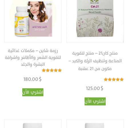
رزمة شاين – مكملات غذائية
منتج كان21 – منتج لتقوية
لتقوية الشعر والأظافر واشراقة
المناعة وتنظيف الرئة والكبد –
البشرة والجلد
مكون من 21 عشبة
تم التقييم
$
180.00
4.98
من 5
تم التقييم
$
125.00
4.93
اشتري الآن
من 5
اشتري الآن