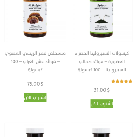
لهذا
المنتج.
يمكن
اختيار
الخيارات
على
كبسولات السبيرولينا الخضراء
مستخلص فطر الريشي‎ العضوي
صفحة
العضوية – فوائد طحالب
– فوائد عش الغراب – ‏100
المنتج
السبيرولينا‎ – ‎‏100 كبسولة
كبسولة
75.00
$
تم التقييم
31.00
$
4.96
من 5
اشتري الآن
اشتري الآن