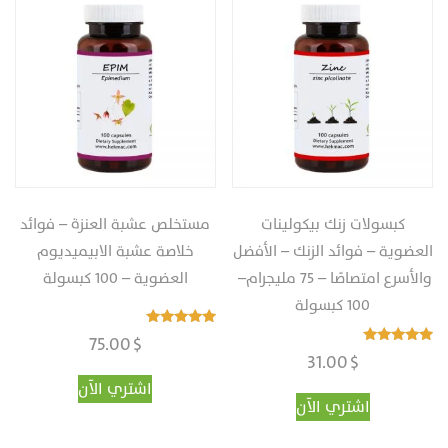
كبسولات زنك بيكولينات
مستخلص عشبة العنزة – فوائد
العضوية‎ – فوائد الزنك – الأفضل
خلاصة عشبة الابيميديوم
والأسرع امتصاصًا – 75 مليجرام‎ –
العضوية‎ – ‎‏100 كبسولة
تم التقييم
75.00
$
4.97
تم التقييم
31.00
$
من 5
4.96
من 5
اشتري الآن
اشتري الآن