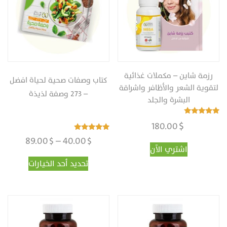
رزمة شاين – مكملات غذائية
كتاب وصفات صحية لحياة افضل
لتقوية الشعر والأظافر واشراقة
– 273 وصفة لذيذة
البشرة والجلد
تم التقييم
$
180.00
4.98
من 5
نطاق
تم التقييم
89.00
$
–
40.00
$
4.98
اشتري الآن
من 5
السعر:
هناك
تحديد أحد الخيارات
من
العديد
من
الأشكال
خلال
المختلفة