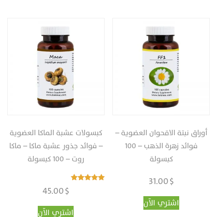
أوراق نبتة الاقحوان العضوية –
كبسولات عشبة الماكا العضوية
فوائد زهرة الذهب‎ – ‎‏100
– فوائد جذور عشبة ماكا – ماكا
كبسولة
روت‎ – ‎‏100 كبسولة
31.00
$
تم التقييم
45.00
$
5.00
من 5
اشتري الآن
اشتري الآن