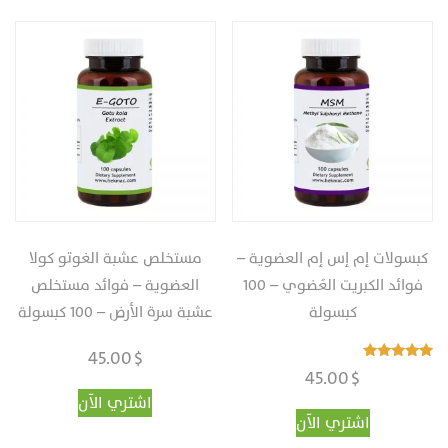
كبسولات‎ ‎إم إس إم العضوية –
مستخلص عشبة الغوتو كولا
فوائد الكبريت العُضوي‎ – ‎‏100
العضوية‎ – فوائد مستخلص
كبسولة
عشبة سرة الأرض‎ – ‎‏100 كبسولة
45.00
$
تم التقييم
45.00
$
5.00
من 5
اشتري الآن
اشتري الآن