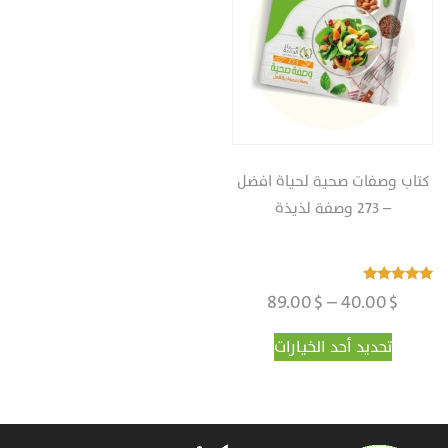
كتاب وصفات صحية لحياة افضل
– 273 وصفة لذيذة
نطاق
تم التقييم
89.00
$
–
40.00
$
4.98
من 5
السعر:
هناك
تحديد أحد الخيارات
من
العديد
من
الأشكال
خلال