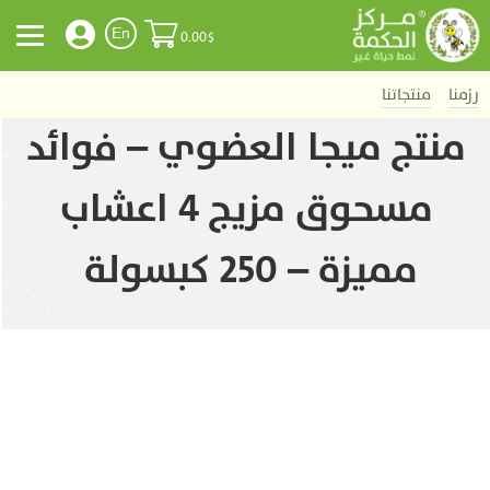
En
0.00
$
رزمنا
منتجاتنا
منتج ميجا العضوي – فوائد
مسحوق مزيج 4 اعشاب
مميزة – 250 كبسولة ‏