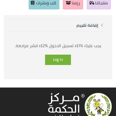
منتجاتنا
رزمنا
كتب ونشرات
إضافة تقييم
يجب عليك %1$s تسجيل الدخول %2$s لنشر مراجعة.
Log In