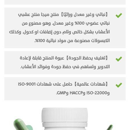
【نباتي وغير معدل وراثيًا】منتج ميجا منتج عشبي
نباتي عضوي 100% وغير معدل. وهو مصنوع من
الأعشاب بشكل خالص وتام دون إضافات او كحول. وكذلك
الكبسولات مصنوعة من مواد نباتية 100%.
【تغليف يحفظ الجودة】عبوة المنتج قابلة لإعادة
التدوير وتساهم في حفظ جودة وفوائد الأعشاب.
【شهادات عالمية】حاصل على شهادات ISO-9001
وISO-22000 وHACCP وGMP.