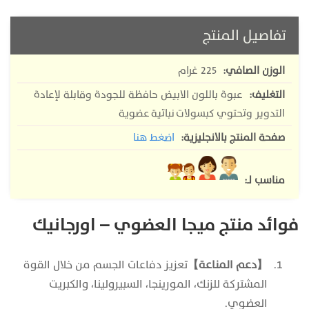
تفاصيل المنتج
الوزن الصافي:
225 غرام
التغليف:
عبوة باللون الابيض حافظة للجودة وقابلة لإعادة
التدوير وتحتوي كبسولات نباتية عضوية
صفحة المنتج بالانجليزية:
اضغط هنا
مناسب لـ:
فوائد منتج ميجا العضوي‎ – اورجانيك
【دعم المناعة】
تعزيز دفاعات الجسم من خلال القوة
المشتركة للزنك، المورينجا، السبيرولينا، والكبريت
العضوي‏.‏