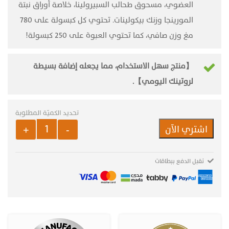
العضوي، مسحوق طحالب السبيرولينا، خلاصة أوراق نبتة
المورينجا وزنك بيكولينات. تحتوي كل كبسولة ‏على 780
مغ وزن صافي، كما تحتوي العبوة على 250 كبسولة‎!‎
【منتج سهل الاستخدام، مما يجعله إضافة بسيطة
لروتينك اليومي】.
اشتري الآن
+
-
كمية منتج ميجا العضوي - فوائد مسحو
نقبل الدفع ببطاقات